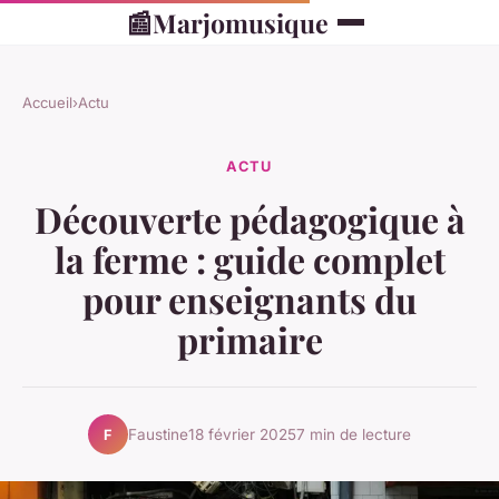
📰
Marjomusique
Accueil
›
Actu
ACTU
Découverte pédagogique à
la ferme : guide complet
pour enseignants du
primaire
Faustine
18 février 2025
7 min de lecture
F