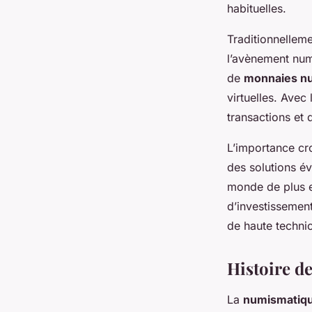
habituelles.
Traditionnelleme
l’avènement numé
de
monnaies n
virtuelles. Avec
transactions et
L’importance cr
des solutions é
monde de plus e
d’investissement 
de haute technic
Histoire d
La
numismatique