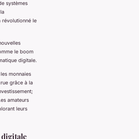
 de systèmes
la
 révolutionné le
nouvelles
 comme le boom
matique digitale.
t les monnaies
rue grâce à la
investissement;
 Les amateurs
lorant leurs
digitale