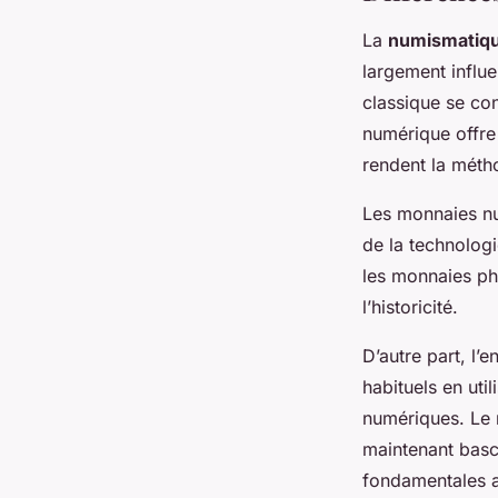
La
numismatique
largement influ
classique se con
numérique offre 
rendent la métho
Les monnaies num
de la technologi
les monnaies ph
l’historicité.
D’autre part, l’
habituels en uti
numériques. Le 
maintenant basc
fondamentales a