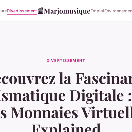
📰
Marjomusique
ture
Divertissement
Emploi
Environnemen
DIVERTISSEMENT
couvrez la Fascina
matique Digitale :
s Monnaies Virtuel
Explained