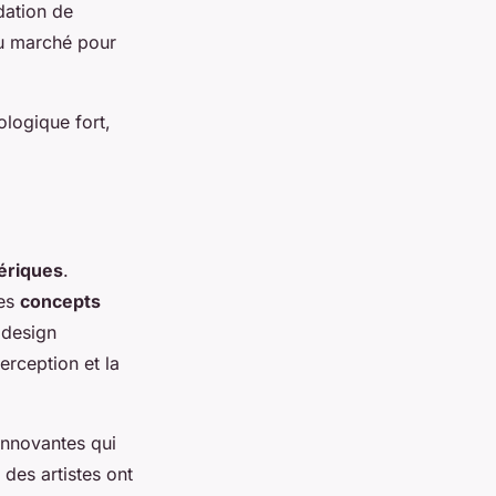
dation de
au marché pour
logique fort,
ériques
.
des
concepts
 design
erception et la
innovantes qui
 des artistes ont