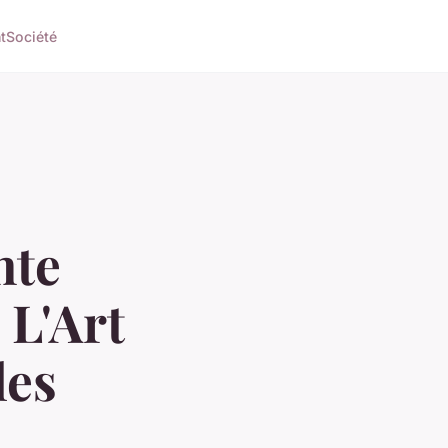
t
Société
nte
 L'Art
les