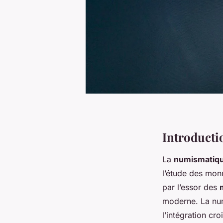
Introducti
La
numismatique
l’étude des monn
par l’essor des
moderne. La num
l’intégration c