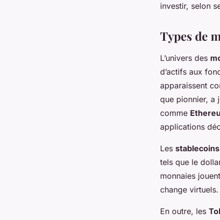
investir, selon s
Types de m
L’univers des
mo
d’actifs aux fon
apparaissent co
que pionnier, a 
comme
Ethere
applications déc
Les
stablecoins
tels que le doll
monnaies jouent 
change virtuels.
En outre, les
To