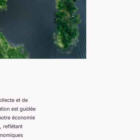
llecte et de
tion est guidée
 notre économie
 reflétant
conomiques