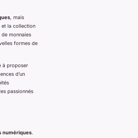
ques
, mais
et la collection
s de monnaies
uvelles formes de
é à proposer
gences d’un
ités
n des passionnés
s numériques
.