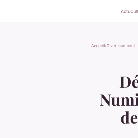
Actu
Cul
Accueil
›
Divertissement
Dé
Numis
de