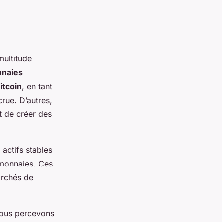
multitude
naies
itcoin
, en tant
crue. D’autres,
nt de créer des
 actifs stables
tomonnaies. Ces
archés de
nous percevons