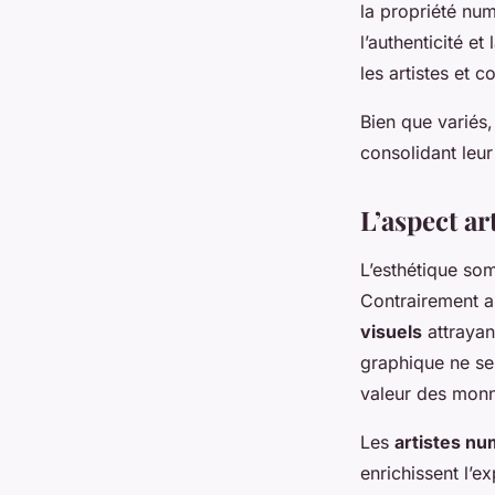
la propriété num
l’authenticité e
les artistes et c
Bien que variés
consolidant leu
L’aspect ar
L’esthétique so
Contrairement au
visuels
attrayan
graphique ne se 
valeur des monna
Les
artistes n
enrichissent l’e