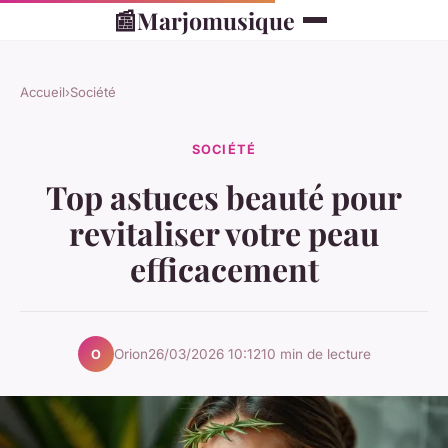
📰
Marjomusique
Accueil
›
Société
SOCIÉTÉ
Top astuces beauté pour
revitaliser votre peau
efficacement
Orion
26/03/2026 10:12
10 min de lecture
O