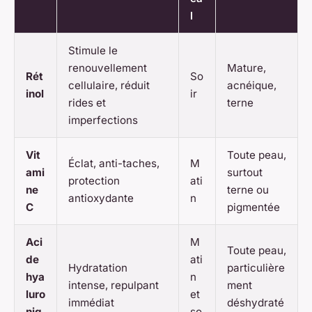
l
Stimule le
renouvellement
Mature,
Rét
So
cellulaire, réduit
acnéique,
inol
ir
rides et
terne
imperfections
Vit
Toute peau,
Éclat, anti-taches,
M
ami
surtout
protection
ati
ne
terne ou
antioxydante
n
C
pigmentée
Aci
M
Toute peau,
de
ati
Hydratation
particulière
hya
n
intense, repulpant
ment
luro
et
immédiat
déshydraté
niq
so