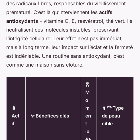
des radicaux libres, responsables du vieillissement
prématuré. C’est là qu’interviennent les
actifs
antioxydants
- vitamine C, E, resvératrol, thé vert. Ils
neutralisent ces molécules instables, préservant
l’intégrité cellulaire. Leur effet n’est pas immédiat,
mais à long terme, leur impact sur l’éclat et la fermeté
est indéniable. Une routine sans antioxydant, c’est
comme une maison sans clôture.
⏰
M
o
🧴
m
👩‍🦰 Type
Act
✨ Bénéfices clés
en
de peau
if
t
cible
id
éa