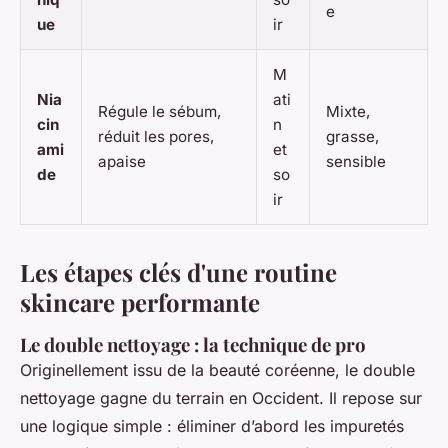
e
ue
ir
M
Nia
ati
Régule le sébum,
Mixte,
cin
n
réduit les pores,
grasse,
ami
et
apaise
sensible
de
so
ir
Les étapes clés d'une routine
skincare performante
Le double nettoyage : la technique de pro
Originellement issu de la beauté coréenne, le double
nettoyage gagne du terrain en Occident. Il repose sur
une logique simple : éliminer d’abord les impuretés